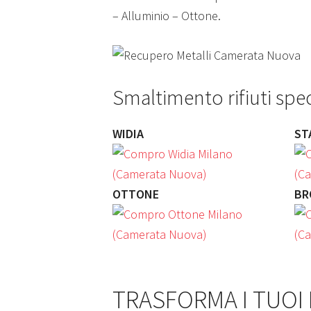
– Alluminio – Ottone.
Smaltimento rifiuti spe
WIDIA
ST
OTTONE
BR
TRASFORMA I TUOI