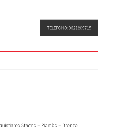
TELEFONO: 0621809715
cquistiamo Stagno – Piombo – Bronzo