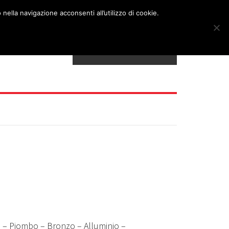
nella navigazione acconsenti all’utilizzo di cookie.
TELEFONO: 0621809715
o – Piombo – Bronzo – Alluminio –