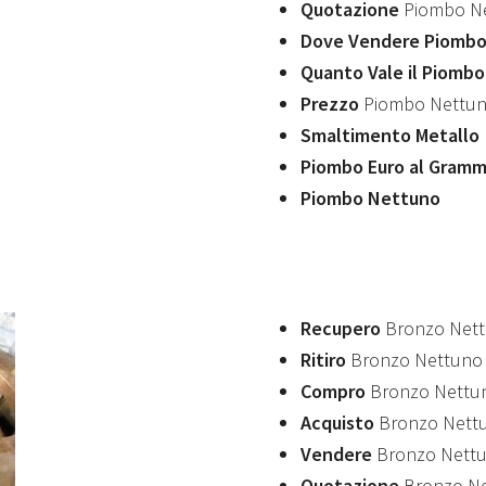
Quotazione
Piombo N
Dove Vendere Piomb
Quanto Vale il Piomb
Prezzo
Piombo Nettu
Smaltimento Metallo
Piombo Euro al Gram
Piombo Nettuno
Recupero
Bronzo Net
Ritiro
Bronzo Nettuno
Compro
Bronzo Nettu
Acquisto
Bronzo Nett
Vendere
Bronzo Nett
Quotazione
Bronzo N