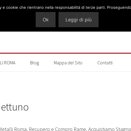
cy e cookie che rientrano nella responsabilità di terze parti. Proseguendo 
Ok
Leggi di più
LI ROMA
Blog
Mappa del Sito
Contatti
 Nettuno
ro Metalli Roma. Recupero e Compro Rame. Acquistiamo Stagn