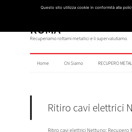
Questo sito utilizza cookie in conformità alla poli
RECUPERO METALLI
ROMA
Recuperiamo rottami metallici e li supervalutiamo.
Home
Chi Siamo
RECUPERO METAL
Ritiro cavi elettrici
Ritiro cavi elettrici Nettuno: Recupe