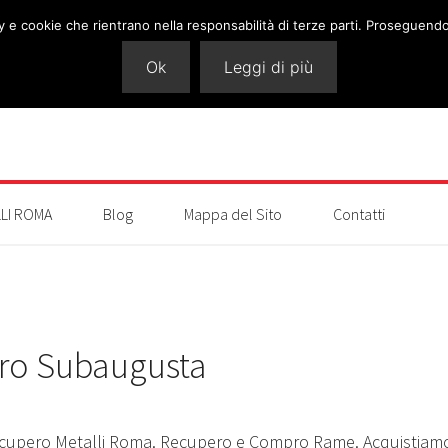
cy e cookie che rientrano nella responsabilità di terze parti. Proseguendo 
Ok
Leggi di più
LI ROMA
Blog
Mappa del Sito
Contatti
tro Subaugusta
cupero Metalli Roma. Recupero e Compro Rame. Acquistiam