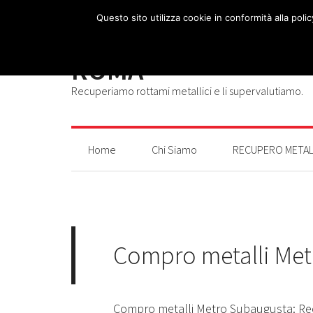
Questo sito utilizza cookie in conformità alla poli
RECUPERO METALLI
ROMA
Recuperiamo rottami metallici e li supervalutiamo.
Home
Chi Siamo
RECUPERO METAL
Compro metalli Me
Compro metalli Metro Subaugusta: Re