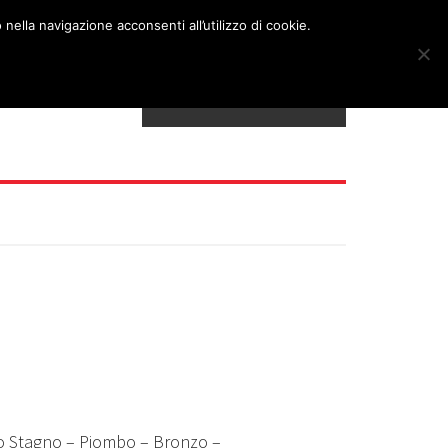
nella navigazione acconsenti all’utilizzo di cookie.
TELEFONO: 0621809715
o Stagno – Piombo – Bronzo –